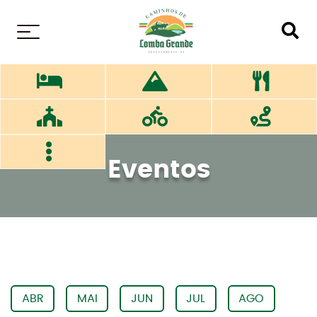
MENU
Eventos
ABR
MAI
JUN
JUL
AGO