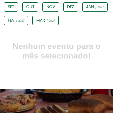
SET
OUT
NOV
DEZ
JAN
/ 2027
FEV
MAR
/ 2027
/ 2027
Nenhum evento para o
mês selecionado!