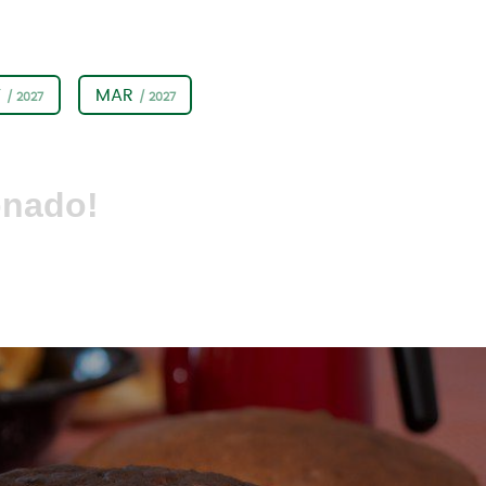
V
MAR
/ 2027
/ 2027
onado!