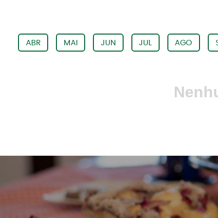
ABR
MAI
JUN
JUL
AGO
Nenhu