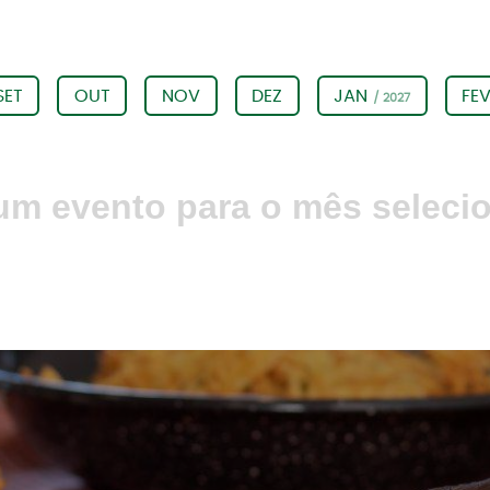
SET
OUT
NOV
DEZ
JAN
FE
/ 2027
m evento para o mês seleci