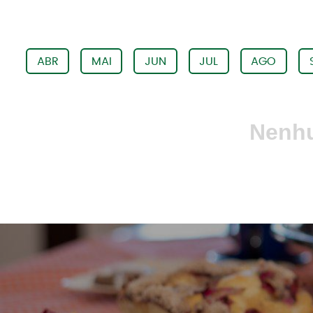
ABR
MAI
JUN
JUL
AGO
Nenhu