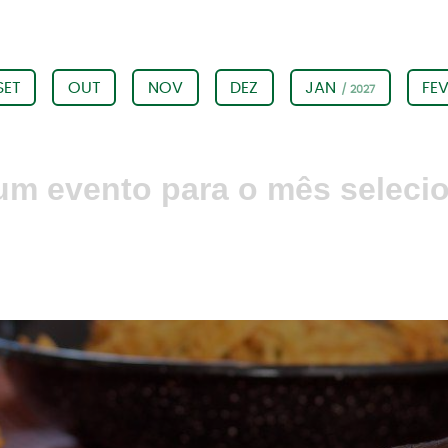
SET
OUT
NOV
DEZ
JAN
FE
/ 2027
m evento para o mês seleci