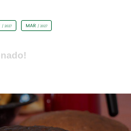
V
MAR
/ 2027
/ 2027
onado!