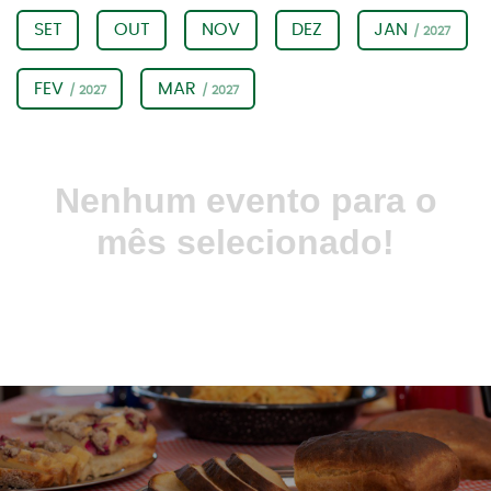
SET
OUT
NOV
DEZ
JAN
/ 2027
FEV
MAR
/ 2027
/ 2027
Nenhum evento para o
mês selecionado!