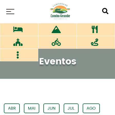
MENU
Eventos
ABR
MAI
JUN
JUL
AGO