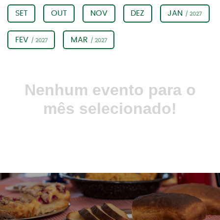
SET
OUT
NOV
DEZ
JAN
/ 2027
FEV
MAR
/ 2027
/ 2027
Nenhum evento para o
mês selecionado!