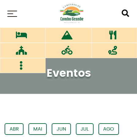
MENU
Eventos
ABR
MAI
JUN
JUL
AGO