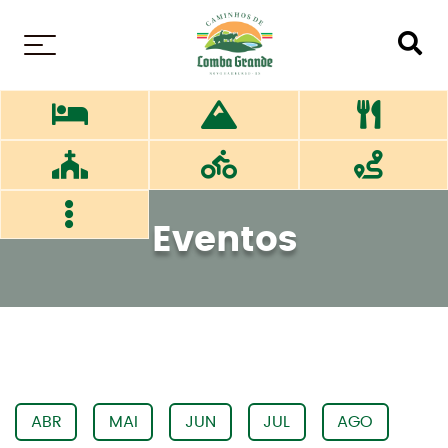
MENU
Eventos
ABR
MAI
JUN
JUL
AGO