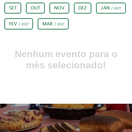
SET
OUT
NOV
DEZ
JAN
/ 2027
FEV
MAR
/ 2027
/ 2027
Nenhum evento para o
mês selecionado!