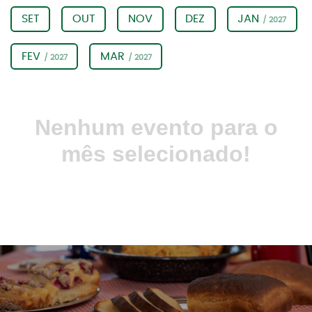
SET
OUT
NOV
DEZ
JAN
/ 2027
FEV
MAR
/ 2027
/ 2027
Nenhum evento para o
mês selecionado!