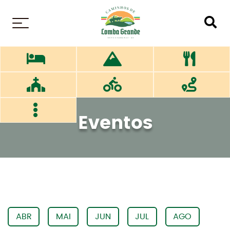
MENU
Eventos
ABR
MAI
JUN
JUL
AGO